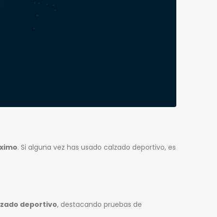
áximo
. Si alguna vez has usado calzado deportivo, es
lzado deportivo
, destacando pruebas de