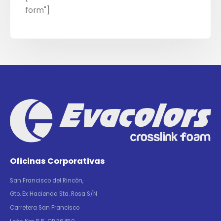
form"]
Oficinas Corporativas
San Francisco del Rincón,
Gto. Ex Hacienda Sta. Rosa S/N
Carretera San Francisco