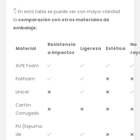
👇 En esta tabla se puede ver con mayor claridad
la
comparación con otros materiales de
embalaje:
Resistencia
No
Material
Ligereza
Estética
a impactos
ray
XLPE Foam
✅
✅
✅
✅
Polifoam
✅
✅
❌
❌
Unicel
❌
✅
❌
✅
Cartón
❌
❌
❌
❌
Corrugado
PU (Espuma
de
✅
✅
❌
❌